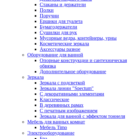
Стаканы и держатели
Полки
Поручни
Ершики для туалета
Бумагодержатели
Сушилки для рук
Мусорные ведра, контейнеры, урны
Косметические зеркала
Аксессуары разное
Оборудование для ванной
Опорные конструкции и сантехническая
обвязка
Дополнительное оборудование
Зеркала
Зеркала с подсветкой
Зеркала линии "Spectum"
С декоративными элементами
Классические
В деревянных рамах
С печатным изображением
Зеркала для ванной с эффектом тоннеля
Мебель для ванных комнат
Мебель Timo
Электрооборудование
Бра