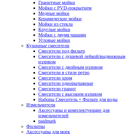
Гранитные мойки
Мойки с PVD-покрытием
Медные мойки
Керамические мойки
Мойки из стекла
Круглые мойки
Мойки с двумя чашами
Угловые мойки
Кухонные смесители
Смесители под фильтр
Смесители с душевой лейкой/выдвижным
изливом
Смесители с двойным изливом
Смесители в стиле ретро
Смесители хром
Смесители однорычажные
Смесители гранит
Смесители с высоким изливом
Наборы Смеситель + Фильтр для воды
Измельчители
Аксессуары и комплектующие для
измельчителей
paulmark
Фильтры
Аксессуары для моек