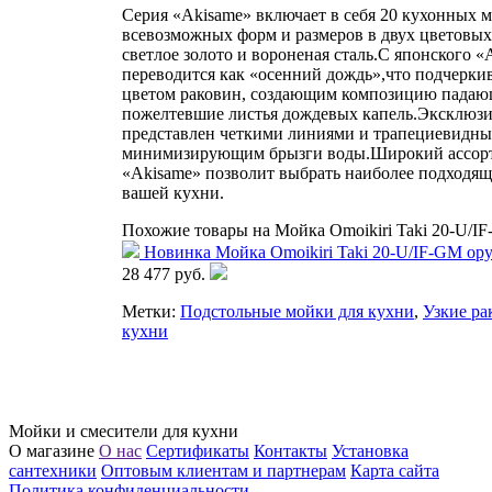
Серия «Akisame» включает в себя 20 кухонных 
всевозможных форм и размеров в двух цветовы
светлое золото и вороненая сталь.С японского «
переводится как «осенний дождь»,что подчерки
цветом раковин, создающим композицию падаю
пожелтевшие листья дождевых капель.Эксклюз
представлен четкими линиями и трапециевидны
минимизирующим брызги воды.Широкий ассор
«Akisame» позволит выбрать наиболее подходящ
вашей кухни.
Похожие товары на Мойка Omoikiri Taki 20-U/I
Новинка
Мойка Omoikiri Taki 20-U/IF-GM ор
28 477 руб.
Метки:
Подстольные мойки для кухни
,
Узкие ра
кухни
Мойки и смесители для кухни
О магазине
О нас
Сертификаты
Контакты
Установка
сантехники
Оптовым клиентам и партнерам
Карта сайта
Политика конфиденциальности