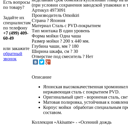
Есть вопросы
(при условии сохранения заводской упаковки и 
по товару?
Артикул
4973091
Производитель
Omoikiri
Задайте их
Страна
?
Япония
специалистам
Материал
Сталь с PVD-покрытием
по телефону
Тип монтажа
В один уровень
+7 (499) 409-
Форма мойки
Одна чаша
60-49
Размер мойки
?
200 х 440 мм.
Глубина чаши, мм
?
180
или закажите
Ширина шкафа, см
?
30
обратный
Отверстие под смеситель
?
Нет
звонок
Описание
Японская высококачественная хромоникел
нержавеющая сталь с покрытием PVD.
Оригинальный цвет - вороненая сталь, све
Матовая полировка, устойчивая к появле
Корпус мойки обработан специальным п
составом.
Коллекция »Akisame» - «Осенний дождь