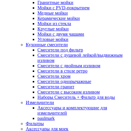
Гранитные мойки
Мойки с PVD-покрытием
Медные мойки
Керамические мойки
Мойки из стекла
Круглые мойки
Мойки с двумя чашами
Угловые мойки
Кухонные смесители
Смесители под фильтр
Смесители с душевой лейкой/выдвижным
изливом
Смесители с двойным изливом
Смесители в стиле ретро
Смесители хром
Смесители однорычажные
Смесители гранит
Смесители с высоким изливом
Наборы Смеситель + Фильтр для воды
Измельчители
Аксессуары и комплектующие для
измельчителей
paulmark
Фильтры
Аксессуары для моек