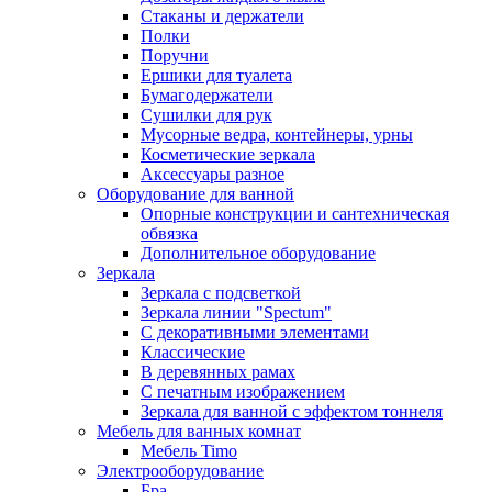
Стаканы и держатели
Полки
Поручни
Ершики для туалета
Бумагодержатели
Сушилки для рук
Мусорные ведра, контейнеры, урны
Косметические зеркала
Аксессуары разное
Оборудование для ванной
Опорные конструкции и сантехническая
обвязка
Дополнительное оборудование
Зеркала
Зеркала с подсветкой
Зеркала линии "Spectum"
С декоративными элементами
Классические
В деревянных рамах
С печатным изображением
Зеркала для ванной с эффектом тоннеля
Мебель для ванных комнат
Мебель Timo
Электрооборудование
Бра