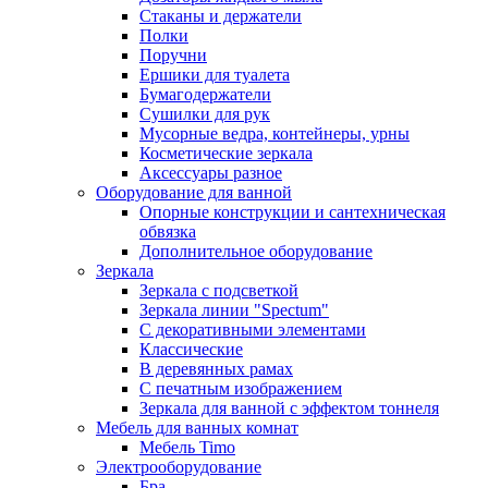
Стаканы и держатели
Полки
Поручни
Ершики для туалета
Бумагодержатели
Сушилки для рук
Мусорные ведра, контейнеры, урны
Косметические зеркала
Аксессуары разное
Оборудование для ванной
Опорные конструкции и сантехническая
обвязка
Дополнительное оборудование
Зеркала
Зеркала с подсветкой
Зеркала линии "Spectum"
С декоративными элементами
Классические
В деревянных рамах
С печатным изображением
Зеркала для ванной с эффектом тоннеля
Мебель для ванных комнат
Мебель Timo
Электрооборудование
Бра