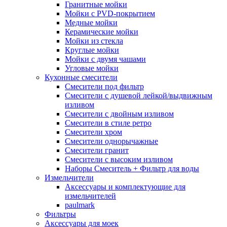
Гранитные мойки
Мойки с PVD-покрытием
Медные мойки
Керамические мойки
Мойки из стекла
Круглые мойки
Мойки с двумя чашами
Угловые мойки
Кухонные смесители
Смесители под фильтр
Смесители с душевой лейкой/выдвижным
изливом
Смесители с двойным изливом
Смесители в стиле ретро
Смесители хром
Смесители однорычажные
Смесители гранит
Смесители с высоким изливом
Наборы Смеситель + Фильтр для воды
Измельчители
Аксессуары и комплектующие для
измельчителей
paulmark
Фильтры
Аксессуары для моек