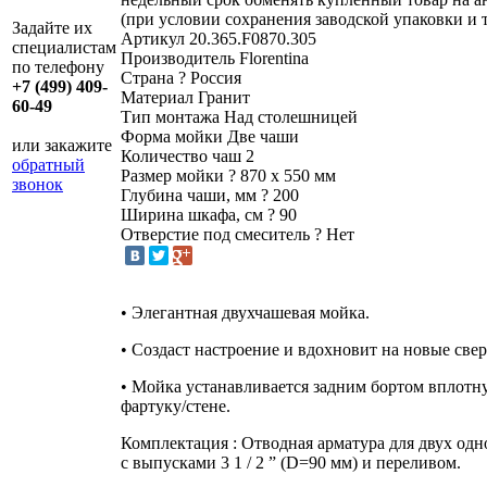
(при условии сохранения заводской упаковки и 
Задайте их
Артикул
20.365.F0870.305
специалистам
Производитель
Florentina
по телефону
Страна
?
Россия
+7 (499) 409-
Материал
Гранит
60-49
Тип монтажа
Над столешницей
Форма мойки
Две чаши
или закажите
Количество чаш
2
обратный
Размер мойки
?
870 х 550 мм
звонок
Глубина чаши, мм
?
200
Ширина шкафа, см
?
90
Отверстие под смеситель
?
Нет
• Элегантная двухчашевая мойка.
• Создаст настроение и вдохновит на новые све
• Мойка устанавливается задним бортом вплотн
фартуку/стене.
Комплектация : Отводная арматура для двух од
с выпусками 3 1 / 2 ” (D=90 мм) и переливом.