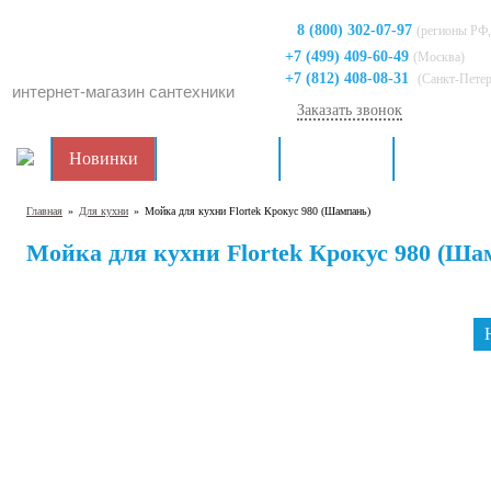
8 (800) 302-07-97
(регионы РФ,
+7 (499) 409-60-49
(Москва)
+7 (812) 408-08-31
(Санкт-Пете
интернет-магазин сантехники
Заказать звонок
Новинки
Распродажа
Для кухни
Для ванно
Главная
»
Для кухни
»
Мойка для кухни Flortek Крокус 980 (Шампань)
Мойка для кухни Flortek Крокус 980 (Ша