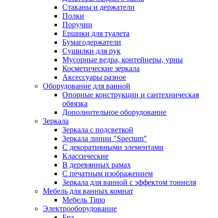
Стаканы и держатели
Полки
Поручни
Ершики для туалета
Бумагодержатели
Сушилки для рук
Мусорные ведра, контейнеры, урны
Косметические зеркала
Аксессуары разное
Оборудование для ванной
Опорные конструкции и сантехническая
обвязка
Дополнительное оборудование
Зеркала
Зеркала с подсветкой
Зеркала линии "Spectum"
С декоративными элементами
Классические
В деревянных рамах
С печатным изображением
Зеркала для ванной с эффектом тоннеля
Мебель для ванных комнат
Мебель Timo
Электрооборудование
Бра