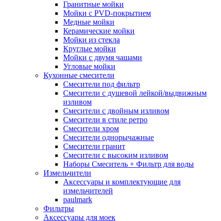
Гранитные мойки
Мойки с PVD-покрытием
Медные мойки
Керамические мойки
Мойки из стекла
Круглые мойки
Мойки с двумя чашами
Угловые мойки
Кухонные смесители
Смесители под фильтр
Смесители с душевой лейкой/выдвижным
изливом
Смесители с двойным изливом
Смесители в стиле ретро
Смесители хром
Смесители однорычажные
Смесители гранит
Смесители с высоким изливом
Наборы Смеситель + Фильтр для воды
Измельчители
Аксессуары и комплектующие для
измельчителей
paulmark
Фильтры
Аксессуары для моек