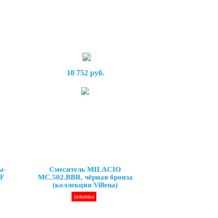
10 752 руб.
ы-
Смеситель MILACIO
3F
MC.502.BBR, чёрная бронза
(коллекция Villena)
новинка