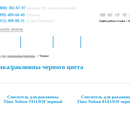
(800) 302-07-97
(регионы РФ, звонок бесплатный)
499) 409-60-49
(Москва)
ПН
ВТ
СР
ЧТ
812) 408-08-31
(Санкт-Петербург)
График работы сегодня: с 10
казать звонок
я кухни
Для ванной
Доставка
Контакты
и для умывальника/раковины
»
Черные
ика/раковины черного цвета
Смеситель для раковины
Смеситель для раковин
Timo Nelson 1911/03F черный
Timo Nelson 0143/03F чер