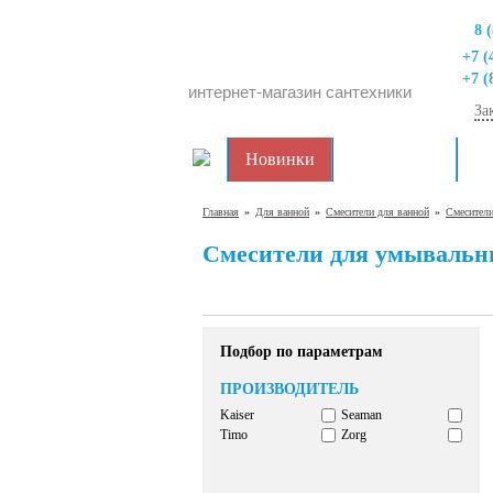
8 
+7 (
+7 (
интернет-магазин сантехники
За
Новинки
Распродажа
Дл
Главная
»
Для ванной
»
Смесители для ванной
»
Смесител
Смесители для умывальн
Подбор по параметрам
ПРОИЗВОДИТЕЛЬ
Kaiser
Seaman
Timo
Zorg