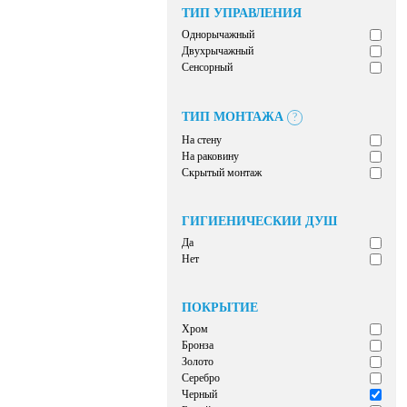
ТИП УПРАВЛЕНИЯ
Однорычажный
Двухрычажный
Сенсорный
ТИП МОНТАЖА
?
На стену
На раковину
Скрытый монтаж
ГИГИЕНИЧЕСКИЙ ДУШ
Да
Нет
ПОКРЫТИЕ
Хром
Бронза
Золото
Серебро
Черный