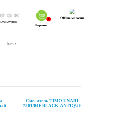
ПТ
СБ
ВС
Offline магазин
0
:30 до 20 часов
Корзина
ы
Смеситель TIMO UNARI
ный
7501/04F BLACK-ANTIQUE