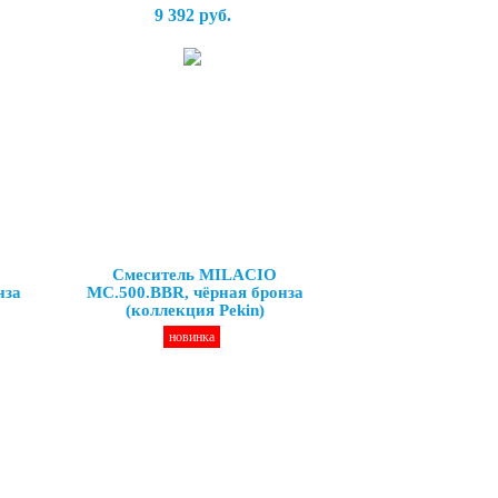
9 392 руб.
Смеситель MILACIO
нза
MC.500.BBR, чёрная бронза
(коллекция Pekin)
новинка