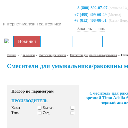
8 (800) 302-07-97
(регионы РФ,
+7 (499) 409-60-49
(Москва)
+7 (812) 408-08-31
(Санкт-Пете
интернет-магазин сантехники
Заказать звонок
Новинки
Распродажа
Для кухни
Для ванно
Главная
»
Для ванной
»
Смесители для ванной
»
Смесители для умывальника/раковины
»
Смеси
Смесители для умывальника/раковины м
Подбор по параметрам
Смеситель для ра
врезной Timo Adelia 
ПРОИЗВОДИТЕЛЬ
черный анти
Kaiser
Seaman
Timo
Zorg