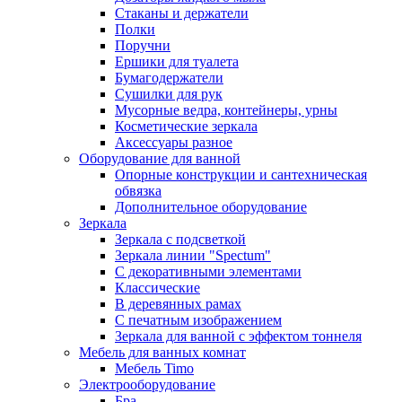
Стаканы и держатели
Полки
Поручни
Ершики для туалета
Бумагодержатели
Сушилки для рук
Мусорные ведра, контейнеры, урны
Косметические зеркала
Аксессуары разное
Оборудование для ванной
Опорные конструкции и сантехническая
обвязка
Дополнительное оборудование
Зеркала
Зеркала с подсветкой
Зеркала линии "Spectum"
С декоративными элементами
Классические
В деревянных рамах
С печатным изображением
Зеркала для ванной с эффектом тоннеля
Мебель для ванных комнат
Мебель Timo
Электрооборудование
Бра