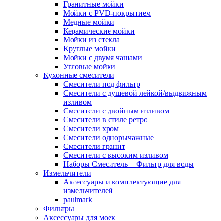
Гранитные мойки
Мойки с PVD-покрытием
Медные мойки
Керамические мойки
Мойки из стекла
Круглые мойки
Мойки с двумя чашами
Угловые мойки
Кухонные смесители
Смесители под фильтр
Смесители с душевой лейкой/выдвижным
изливом
Смесители с двойным изливом
Смесители в стиле ретро
Смесители хром
Смесители однорычажные
Смесители гранит
Смесители с высоким изливом
Наборы Смеситель + Фильтр для воды
Измельчители
Аксессуары и комплектующие для
измельчителей
paulmark
Фильтры
Аксессуары для моек