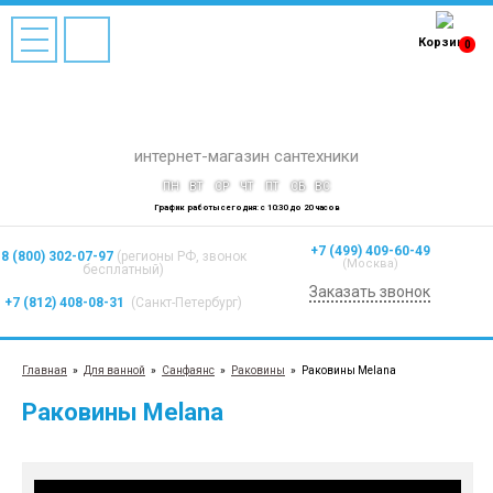
Корзина
0
интернет-магазин сантехники
ПН
ВТ
СР
ЧТ
ПТ
СБ
ВС
График работы сегодня: с 10:30 до 20 часов
+7 (499) 409-60-49
8 (800) 302-07-97
(регионы РФ, звонок
(Москва)
бесплатный)
Заказать звонок
+7 (812) 408-08-31
(Санкт-Петербург)
Главная
»
Для ванной
»
Санфаянс
»
Раковины
»
Раковины Melana
Раковины Melana